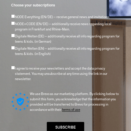
Choose your subscriptions
NODE Everything (EN/DE) – receive general news and invitations.
NODE+CODE (EN/DE) – additionally receive news regarding local
program in Frankfurt and Rhine-Main.
Digitale Welten (DE) – additionally receive all info regarding program for
teens & kids. (in German)
Digitale Welten (EN) – additionally receive all info regarding program for
teens & kids. (in English)
I agree to receive your newsletters and accept the data privacy
statement. You may unsubscribe at any time using the link in our
newsletter.
We use Brevo as our marketing platform. By clicking below to
submit this form, you acknowledge that the information you
provided will be transferred to Brevo for processing in
accordance with their
terms of use